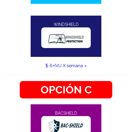
WINDSHIELD
$ 6+IVU X semana >
OPCIÓN C
BACSHIELD